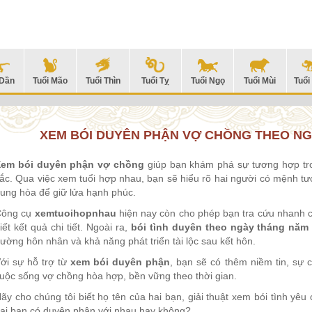
 Dần
Tuổi Mão
Tuổi Thìn
Tuổi Tỵ
Tuổi Ngọ
Tuổi Mùi
Tuổi
XEM BÓI DUYÊN PHẬN VỢ CHỒNG THEO NG
em bói duyên phận vợ chồng
giúp bạn khám phá sự tương hợp tro
ắc. Qua việc xem tuổi hợp nhau, bạn sẽ hiểu rõ hai người có mệnh tư
ung hòa để giữ lửa hạnh phúc.
Công cụ
xemtuoihopnhau
hiện nay còn cho phép bạn tra cứu nhanh ch
iết kết quả chi tiết. Ngoài ra,
bói tình duyên theo ngày tháng năm
ường hôn nhân và khả năng phát triển tài lộc sau kết hôn.
ới sự hỗ trợ từ
xem bói duyên phận
, bạn sẽ có thêm niềm tin, sự
uộc sống vợ chồng hòa hợp, bền vững theo thời gian.
ãy cho chúng tôi biết họ tên của hai bạn, giải thuật xem bói tình yêu c
ai bạn có duyên phận với nhau hay không?