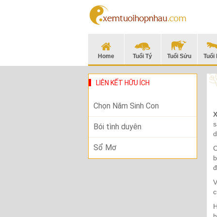
Home
Tuổi Tý
Tuổi Sửu
Tuổi
LIÊN KẾT HỮU ÍCH
Chọn Năm Sinh Con
X
s
Bói tình duyên
d
Sổ Mơ
b
đ
V
c
H
h