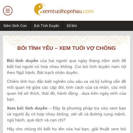
Năm Sinh Con
Bói Tình Duyên
Sổ Mơ
BÓI TÌNH YÊU – XEM TUỔI VỢ CHỒNG
Bói tình duyên
của hai người qua ngày tháng năm sinh để
biết hai người có hợp nhau không. Coi bói tình duyên nam nữ
theo Ngũ hành, Bát trạch nhân duyên..
Chiêm tinh học đặc biệt nghiên cứu sâu xa và kỹ lưỡng vấn đề
mối quan hệ giữa các cặp đôi, tính cách của cá nhân, các mối
quan hệ sở thích, thái độ, hành động…dựa trên ngày sinh của
bạn.
Xem bói tình duyên
– Đây là phương pháp tra cứu xem bạn
và người ấy có hợp nhau không, xét về cả đường cung mệnh,
ngũ hành, quẻ dịch và can chi?
Hãy cho chúng tôi biết họ tên của hai bạn, giải thuật xem bói