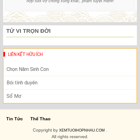
hợp tuổi vợ chồng xung khắc, phạm tuyệt mệnh
TỬ VI TRỌN ĐỜI
LIÊN KẾT HỮU ÍCH
Chọn Năm Sinh Con
Bói tình duyên
Sổ Mơ
Tin Tức
Thể Thao
Copyright by
.
XEMTUOIHOPNHAU.COM
All rights reserved.