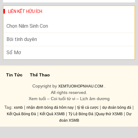
LIÊN KẾT HỮU ÍCH
Chọn Năm Sinh Con
Bói tình duyên
Sổ Mơ
Tin Tức
Thể Thao
Copyright by
.
XEMTUOIHOPNHAU.COM
All rights reserved.
Xem tuổi – Coi tuổi tử vi – Lịch âm dương
Tag:
|
|
|
|
xsmb
nhận định bóng đá hôm nay
tỷ lệ cá cược
dự đoán bóng đá
|
|
|
|
Kết Quả Bóng Ðá
Kết Quả XSMB
Tỷ Lệ Bóng Ðá
Quay thử XSMB
Dự
đoán XSMB